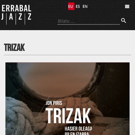
EU
ES
EN
Errabal Jazz
Trizak