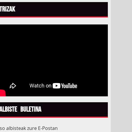
Trizak
Albiste Buletina
aso albisteak zure E-Postan