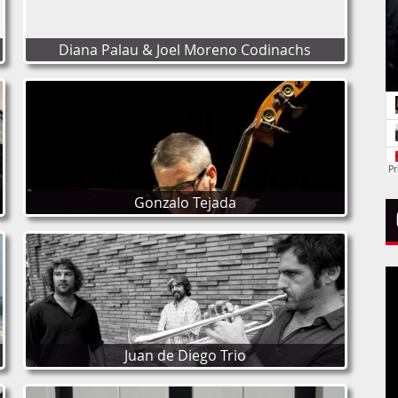
Diana Palau & Joel Moreno Codinachs
Gonzalo Tejada
Juan de Diego Trio