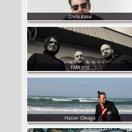
Chris Kase
FMA trio
Hasier Oleaga