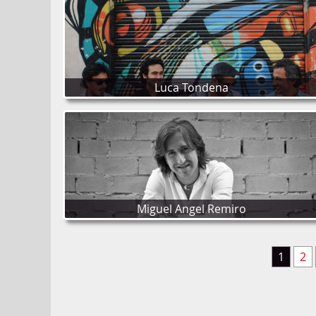
Luca Tondena
Miguel Angel Remiro
1
2