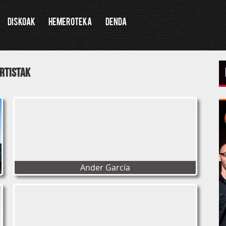
Diskoak
Hemeroteka
Denda
rtistak
Ander García