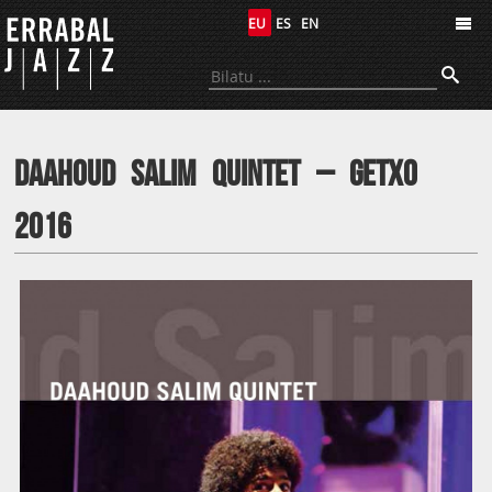
EU
ES
EN
Errabal Jazz
DAAHOUD SALIM QUINTET – Getxo
2016