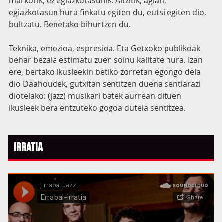
markorik, ez egiazkotasunik. Aitzitik, agian,
egiazkotasun hura finkatu egiten du, eutsi egiten dio,
bultzatu. Benetako bihurtzen du.
Teknika, emozioa, espresioa. Eta Getxoko publikoak
behar bezala estimatu zuen soinu kalitate hura. Izan
ere, bertako ikusleekin betiko zorretan egongo dela
dio Daahoudek, gutxitan sentitzen duena sentiarazi
diotelako: (jazz) musikari batek aurrean dituen
ikusleek bera entzuteko gogoa dutela sentitzea.
Irratia