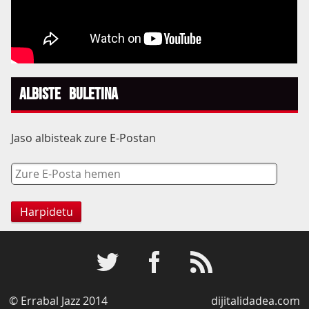
Albiste Buletina
Jaso albisteak zure E-Postan
© Errabal Jazz 2014
dijitalidadea.com