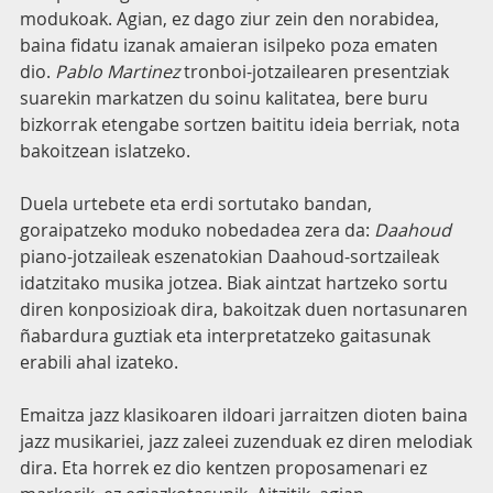
modukoak. Agian, ez dago ziur zein den norabidea,
baina fidatu izanak amaieran isilpeko poza ematen
dio.
Pablo Martinez
tronboi-jotzailearen presentziak
suarekin markatzen du soinu kalitatea, bere buru
bizkorrak etengabe sortzen baititu ideia berriak, nota
bakoitzean islatzeko.
Duela urtebete eta erdi sortutako bandan,
goraipatzeko moduko nobedadea zera da:
Daahoud
piano-jotzaileak eszenatokian Daahoud-sortzaileak
idatzitako musika jotzea. Biak aintzat hartzeko sortu
diren konposizioak dira, bakoitzak duen nortasunaren
ñabardura guztiak eta interpretatzeko gaitasunak
erabili ahal izateko.
Emaitza jazz klasikoaren ildoari jarraitzen dioten baina
jazz musikariei, jazz zaleei zuzenduak ez diren melodiak
dira. Eta horrek ez dio kentzen proposamenari ez