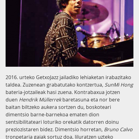
2016. urteko GetxoJazz jailadiko lehiaketan irabazitako
taldea. Zuzenean grabatutako kontzertua,
SunMi Hong
bateria-jotzaileak hasi zuena. Kontrabaxua jotzen
duen
Hendrik Müllerrek
baretasuna eta nor bere
baitan biltzeko aukera sortzen du, boskoteari
dimentsio barne-barnekoa ematen dion
sentsibilitateari loturiko orekatik datorren doinu
preziozistaren bidez. Dimentsio horretan,
Bruno Calvo
tronpetaria gaiak sortuz doa, liluratzen uzteko