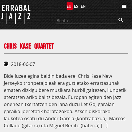
EU
ES
EN
Errabal Jazz
Chris Kase Quartet
2018-06-07
Bide luzea egina baldin bada ere, Chris Kase New
Jerseyko tronpetajoleak era guztietako erraztasunak
ematen dizkigu bere musikara hurbil gaitezen, ilunpetik
ateratzen ariko balitz bezala. Europan egiten den jazz
onenean txertatzen den lana duzu Let Go, garaian
garaiko joeretatik haratagokoa. Azken diskorako
laukotea osatu du Ander García (kontrabaxua), Marcos
Collado (gitarra) eta Miguel Benito (bateria) […]