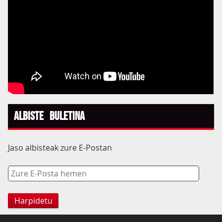
Albiste Buletina
Jaso albisteak zure E-Postan