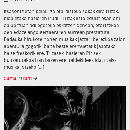
Itsasontzietan belak igo eta jaisteko sokak dira trizak,
bidaietako hasieren irudi. “Trizak listo eduki” esan ohi
da portuan adi egoteko eskatzen denean, etortzekoa
den edozelango gertaeraren aurrean prestatuta.
Badauka hirukote honen musikak jazzari berezkoa zaion
abentura gogotik, baita beste eremuetatik jasotako
haize freskorik ere. Trizasek, hasieran Pirisek
bultzatutakoa izan bazen ere, taldekideek idatzitako
musika jotzeko […]
Guztia Irakurri