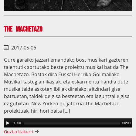
The Machetazo
2017-05-06
Gure garaiko jazzari emandako bost musikari gazteren
talentutik sortutako beste proiektu musikal bat da The
Machetazo. Bostak dira Euskal Herriko Goi mailako
Musika Ikastegian ikasiak, eta eskarmentu handia dute
musika talde askotan ibiliak direlako, aitzindari gisa
batzuetan, taldekide gisa besteetan eta laguntzaile gisa
ez gutxitan. New Yorken du jatorria The Machetazo
proiektuak, hiri hori baita […]
00:00
00:00
Guztia Irakurri